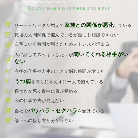
Do you have any of these problems?
家族との関係が悪化
リモートワークが増えて
している
職場の人間関係で悩んでいるが誰にも相談できない
自宅にいる時間が増えたためストレスが溜まる
聞いてくれる相手がい
人に話してスッキリしたいが
ない
今後の仕事や人生のことで悩む時間が増えた
うつ病
を周りに言えずに一人で抱えている
寝つきが悪く夜中に目が覚める
今の仕事で先が見えない
パワハラ・セクハラ
会社で
を受けている
部下への接し方が分からない